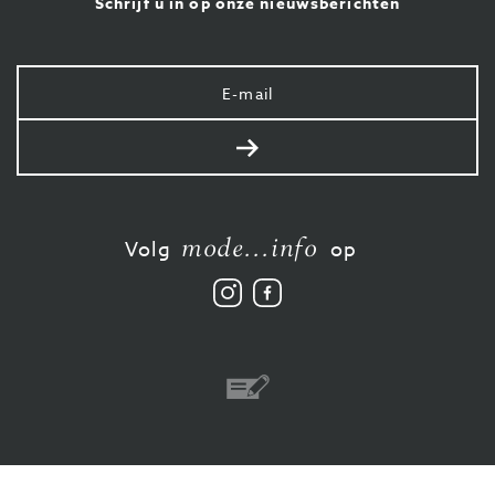
Schrijf u in op onze nieuwsberichten
Uw
e-
mail
Verstuur
mode...info
Volg
op
Volg
Vind
ons
ons
op
leuk
Instagram
op
Facebook
Overschrijving