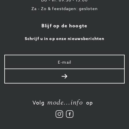
Za - Zo & feestdagen: gesloten
Blijf op de hoogte
Schrijf u in op onze nieuwsberichten
Uw
e-
mail
Verstuur
mode...info
Volg
op
Volg
Vind
ons
ons
op
leuk