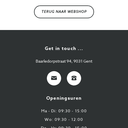
TERUG NAAR WEBSHOP
Get in touch ...
Baarledorpstraat 94, 9031 Gent
E-
+32
mail
9
224
Openingsuren
43
87
Ma - Di: 09:30 - 15:00
Wo: 09:30 - 12:00
Do - Vr: 09:30 - 15:00