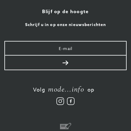
Blijf op de hoogte
Schrijf u in op onze nieuwsberichten
Uw
e-
mail
Verstuur
mode...info
Volg
op
Volg
Vind
ons
ons
op
leuk
Instagram
op
Facebook
Overschrijving