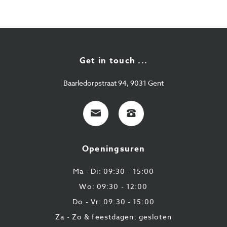
Get in touch ...
Baarledorpstraat 94, 9031 Gent
E-
+32
mail
9
224
Openingsuren
43
87
Ma - Di: 09:30 - 15:00
Wo: 09:30 - 12:00
Do - Vr: 09:30 - 15:00
Za - Zo & feestdagen: gesloten