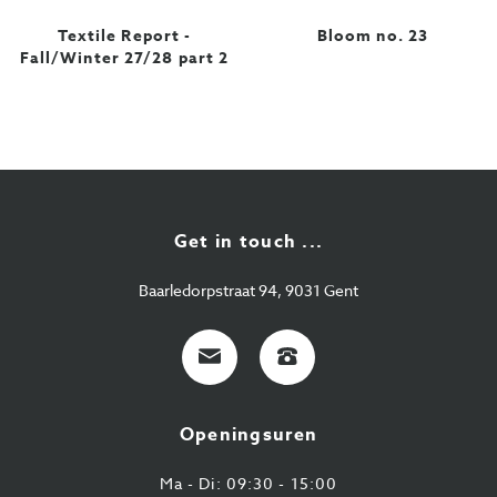
Textile Report -
Bloom no. 23
Fall/Winter 27/28 part 2
Get in touch ...
Baarledorpstraat 94, 9031 Gent
E-
+32
mail
9
224
Openingsuren
43
87
Ma - Di: 09:30 - 15:00