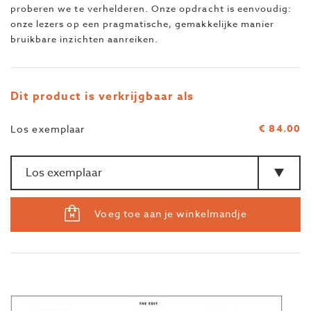
proberen we te verhelderen. Onze opdracht is eenvoudig:
onze lezers op een pragmatische, gemakkelijke manier
bruikbare inzichten aanreiken.
Dit product is verkrijgbaar als
€ 84.00
Los exemplaar
Aantal
>Type
Voeg toe aan je winkelmandje