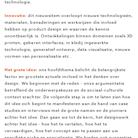
technologie.
Innovatie:
dit nieuwsitem overloopt nieuwe technologieën,
materialen, benaderingen en werkwijzen die invloed
hebben op product design en waarvan de kennis
onontbeerlijk is. Ontwikkelingen binnen domeinen zoals 3D
printen, gebaren interfaces, in kledij ingewerkte
technologie, generatief ontwerp, data visualisatie, nieuwe
vormen van personalisatie etc .
Het grote idee:
ons hoofdthema belicht de belangrijkste
factor en grootste actuele invloed in het denken over
design. We beginnen met de reden - onze argumentatie
betreffend de onderwerpskeuze en de sociaal-culturele
context erachter. De volgende stap is om te laten zien hoe
dit idee zich begint te manifesteren aan de hand van case
studies en interviews met de grote namen en de pioniers
achter het idee. Dan gaan we tot de kern, het designwerk
achter het idee - hoe het te vertalen, hoe het te
vervaardigen, hoe het concept aan te passen aan uw
specifieke niche en specialisatie. We bieden ook suggesties