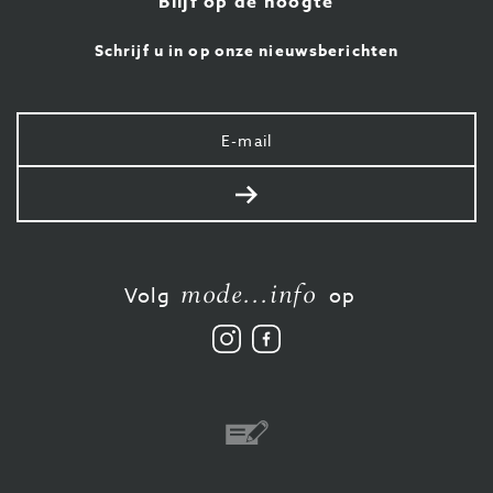
Blijf op de hoogte
Schrijf u in op onze nieuwsberichten
Uw
e-
mail
Verstuur
mode...info
Volg
op
Volg
Vind
ons
ons
op
leuk
Instagram
op
Facebook
Overschrijving