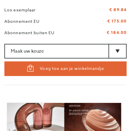
€ 89.84
Los exemplaar
€ 175.00
Abonnement EU
€ 184.00
Abonnement buiten EU
Aantal
>Type
Voeg toe aan je winkelmandje