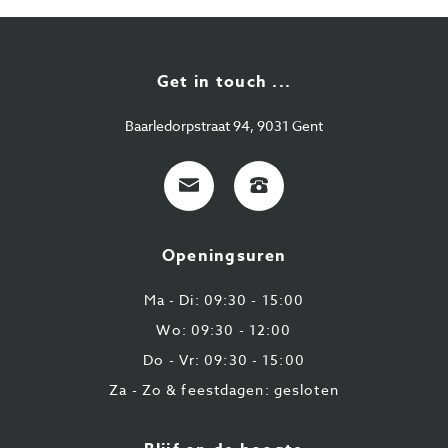
Get in touch ...
Baarledorpstraat 94, 9031 Gent
E-
+32
mail
9
224
Openingsuren
43
87
Ma - Di: 09:30 - 15:00
Wo: 09:30 - 12:00
Do - Vr: 09:30 - 15:00
Za - Zo & feestdagen: gesloten