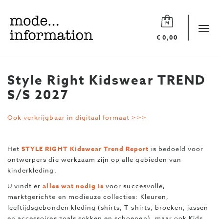
Mode
information
Tog
€ 0,00
navi
Style Right Kidswear TREND
S/S 2027
Ook verkrijgbaar in digitaal formaat >>>
Het
STYLE RIGHT Kidswear Trend Report
is bedoeld voor
ontwerpers die werkzaam zijn op alle gebieden van
kinderkleding.
U vindt er
alles wat nodig is
voor succesvolle,
marktgerichte en modieuze collecties: Kleuren,
leeftijdsgebonden kleding (shirts, T-shirts, broeken, jassen
en accessoires zoals sokken en schoenen), maar ook Kids