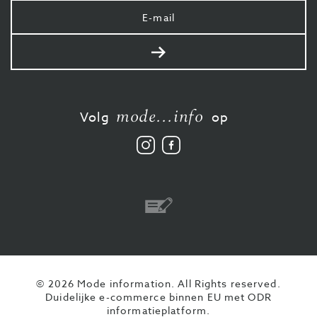
Uw
e-
mail
Verstuur
mode...info
Volg
op
Volg
Vind
ons
ons
op
leuk
Instagram
op
Facebook
Overschrijving
© 2026 Mode information. All Rights reserved.
Duidelijke e-commerce binnen EU met ODR
informatieplatform.