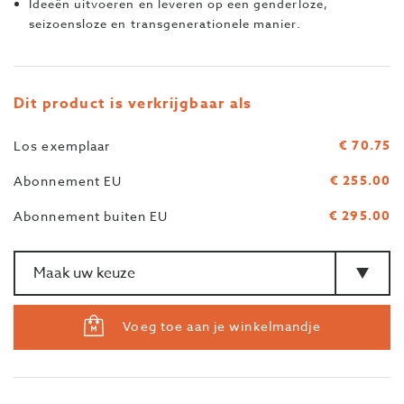
Ideeën uitvoeren en leveren op een genderloze,
seizoensloze en transgenerationele manier.
Dit product is verkrijgbaar als
€ 70.75
Los exemplaar
€ 255.00
Abonnement EU
€ 295.00
Abonnement buiten EU
Aantal
>Type
Voeg toe aan je winkelmandje