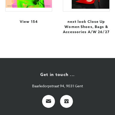
View 154
next look Close Up
Women Shoes, Bags &
Accessories A/W 26/27
Get in touch ...
Baarledorpstraat 94, 9031 Gent
E-
+32
mail
9
224