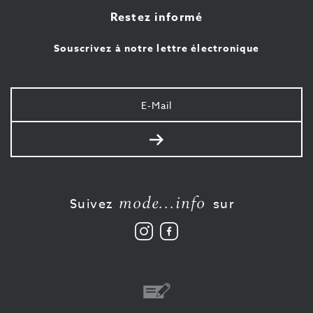
Restez informé
Souscrivez à notre lettre électronique
Votre
e-
mail
Envoyer
mode...info
Suivez
sur
Suivez
Aimez-
nous
nous
sur
sur
Instagram
Facebook
Virement