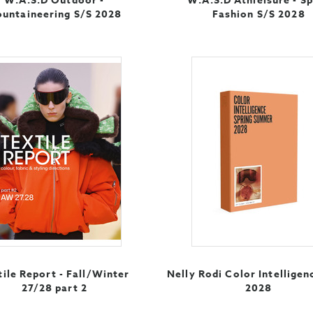
W.A.S.D Outdoor -
W.A.S.D Athleisure - S
untaineering S/S 2028
Fashion S/S 2028
tile Report - Fall/Winter
Nelly Rodi Color Intelligen
27/28 part 2
2028