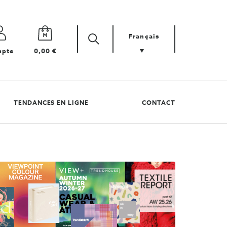
Français
Zoek
Cherchez
pte
0,00 €
votre
produit
TENDANCES EN LIGNE
CONTACT