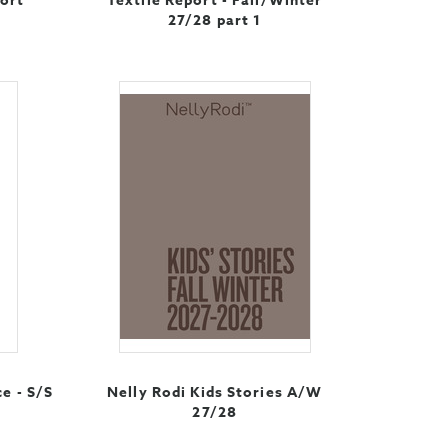
port
Textile Report - Fall/Winter
27/28 part 1
ce - S/S
Nelly Rodi Kids Stories A/W
27/28