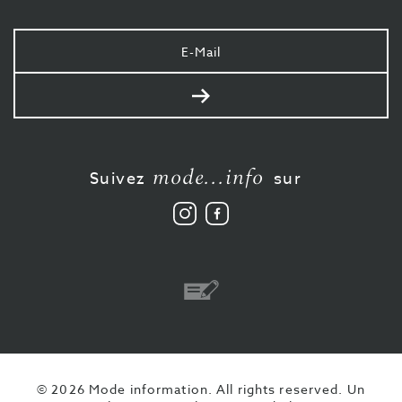
Votre
e-
mail
Envoyer
mode...info
Suivez
sur
Suivez
Aimez-
nous
nous
sur
sur
Instagram
Facebook
Virement
© 2026 Mode information. All rights reserved.
Un