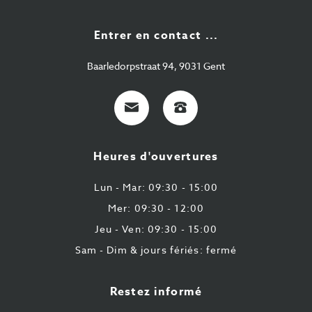
Entrer en contact ...
Baarledorpstraat 94, 9031 Gent
E-
+32
Mail
9
224
Heures d'ouvertures
43
87
Lun - Mar: 09:30 - 15:00
Mer: 09:30 - 12:00
Jeu - Ven: 09:30 - 15:00
Sam - Dim & jours fériés: fermé
Restez informé