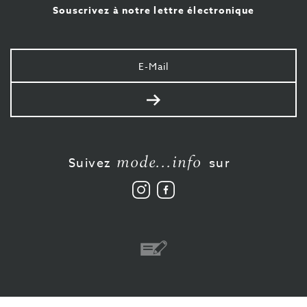
Souscrivez à notre lettre électronique
Votre
e-
mail
Envoyer
mode...info
Suivez
sur
Suivez
Aimez-
nous
nous
sur
sur
Instagram
Facebook
Virement