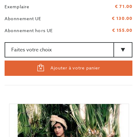
€ 71.00
Exemplaire
€ 130.00
Abonnement UE
€ 155.00
Abonnement hors UE
Quantité
>Type
Ajouter à votre panier