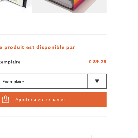
e produit est disponible par
€ 89.28
xemplaire
antité
Type
Ajouter à votre panier