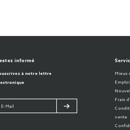
estez informé
Servic
ouscrivez à notre lettre
Mieux 
Emploi
lectronique
Nouvel
Frais d
otre
Envoyer
Condit
il
vente
Confide