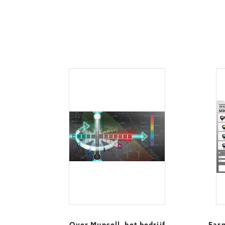
Over Munsell, het bedrijf
Far