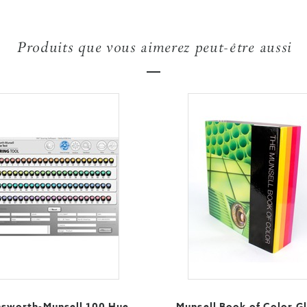
Produits que vous aimerez peut-être aussi
nsworth-Munsell 100 Hue
Munsell Book of Color G