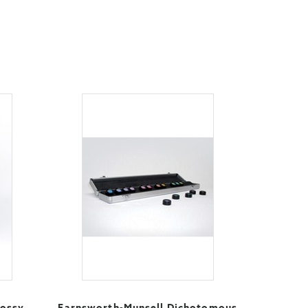
lossy
Farnsworth-Munsell Dichotomous