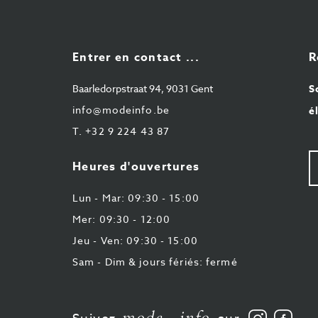
Entrer en contact ...
R
Baarledorpstraat 94, 9031 Gent
S
info@modeinfo.be
é
T.
+32 9 224 43 87
V
Heures d'ouvertures
e-
ma
Lun - Mar: 09:30 - 15:00
Mer: 09:30 - 12:00
Jeu - Ven: 09:30 - 15:00
Sam - Dim & jours fériés: fermé
Suivez
Aime