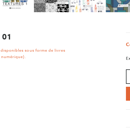
 01
C
disponibles sous forme de livres
 numérique).
E
Qu
>