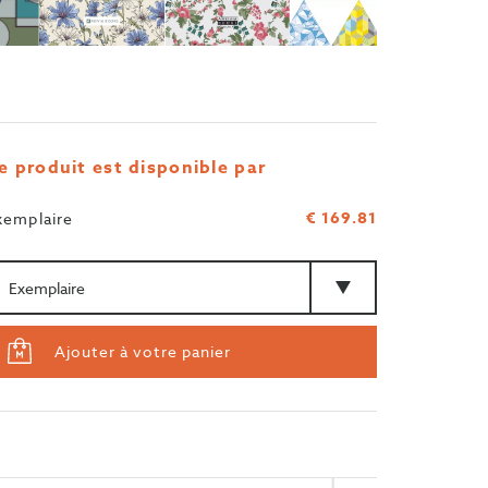
e produit est disponible par
€ 169.81
xemplaire
antité
Type
Ajouter à votre panier