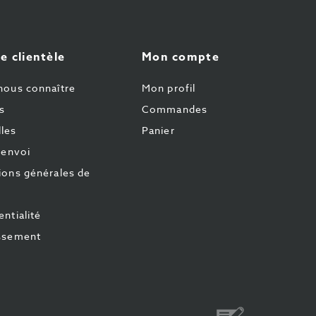
e clientèle
Mon compte
nous connaître
Mon profil
s
Commandes
les
Panier
'envoi
ions générales de
ntialité
ssement
Virement