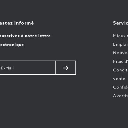
estez informé
Servic
ouscrivez à notre lettre
Mieux 
Emploi
lectronique
Nouvel
Frais d
otre
Envoyer
Condit
il
vente
Confide
Averti
z-