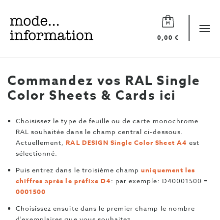
Mode
information
Tog
0,00 €
navi
Commandez vos RAL Single
Color Sheets & Cards ici
Choisissez le type de feuille ou de carte monochrome
RAL souhaitée dans le champ central ci-dessous.
Actuellement,
RAL DESIGN Single Color Sheet A4
est
sélectionné.
Puis entrez dans le troisième champ
uniquement les
chiffres après le préfixe D4
: par exemple: D40001500 =
0001500
Choisissez ensuite dans le premier champ le nombre
d'exemplaires que vous souhaitez.