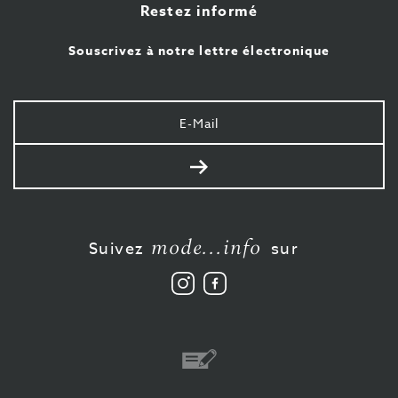
Restez informé
Souscrivez à notre lettre électronique
Votre
e-
mail
Envoyer
mode...info
Suivez
sur
Suivez
Aimez-
nous
nous
sur
sur
Instagram
Facebook
Virement