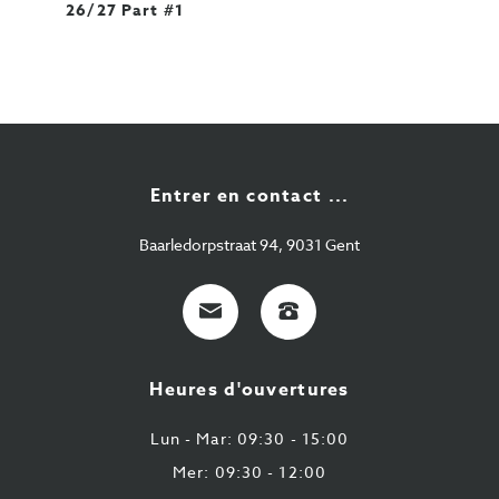
26/27 Part #1
Entrer en contact ...
Baarledorpstraat 94, 9031 Gent
E-
+32
Mail
9
224
Heures d'ouvertures
43
87
Lun - Mar: 09:30 - 15:00
Mer: 09:30 - 12:00