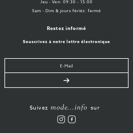
Jeu - Ven: 09:30 - 15:00
Sam - Dim & jours fériés: fermé
Restez informé
Souscrivez à notre lettre électronique
Votre
e-
mail
Envoyer
mode...info
Suivez
sur
Suivez
Aimez-
nous
nous
sur
sur