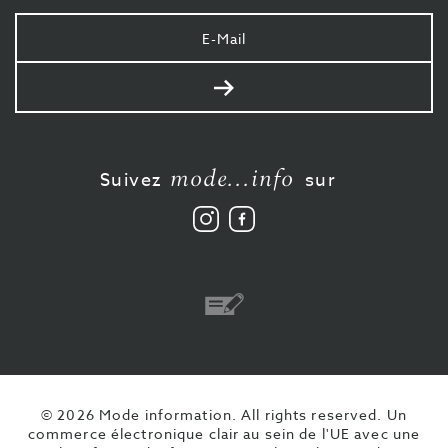
Votre
e-
mail
Envoyer
mode...info
Suivez
sur
Suivez
Aimez-
nous
nous
sur
sur
Instagram
Facebook
Virement
© 2026 Mode information. All rights reserved.
Un
commerce électronique clair au sein de l'UE avec une