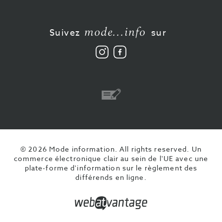
mode...info
Suivez
sur
Suivez
Aimez-
nous
nous
sur
sur
Instagram
Facebook
Virement
© 2026 Mode information. All rights reserved.
Un
commerce électronique clair au sein de l'UE avec une
plate-forme d'information sur le règlement des
différends en ligne.