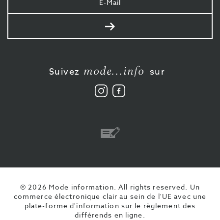
e-
mail
Envoyer
mode...info
Suivez
sur
Suivez
Aimez-
nous
nous
sur
sur
Instagram
Facebook
Virement
© 2026 Mode information. All rights reserved.
Un
commerce électronique clair au sein de l'UE avec une
plate-forme d'information sur le règlement des
différends en ligne.