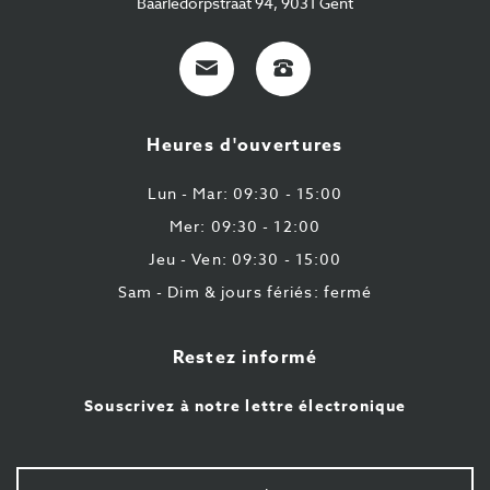
Baarledorpstraat 94, 9031 Gent
E-
+32
Mail
9
224
Heures d'ouvertures
43
87
Lun - Mar: 09:30 - 15:00
Mer: 09:30 - 12:00
Jeu - Ven: 09:30 - 15:00
Sam - Dim & jours fériés: fermé
Restez informé
Souscrivez à notre lettre électronique
Votre