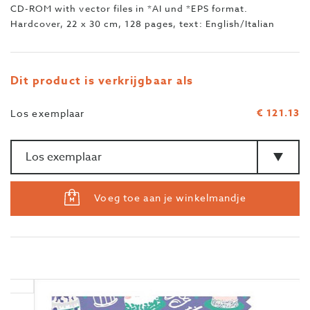
CD-ROM with vector files in *AI und *EPS format.
Hardcover, 22 x 30 cm, 128 pages, text: English/Italian
Dit product is verkrijgbaar als
€ 121.13
Los exemplaar
Aantal
>Type
Voeg toe aan je winkelmandje