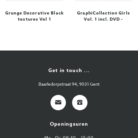
Grunge Decorative Black
GraphiCollection Girls
textures Vol 1
Vol. 1 incl. DVD -
Get in touch ...
Baarledorpstraat 94, 9031 Gent
E-
+32
mail
9
224
Openingsuren
43
87
Ma - Di: 09:30 - 15:00