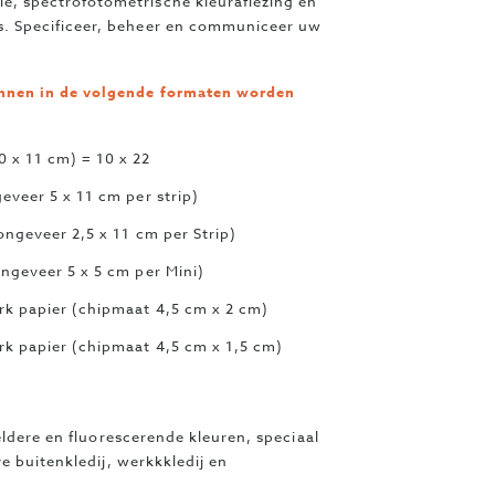
ie, spectrofotometrische kleuraflezing en
rs. Specificeer, beheer en communiceer uw
nen in de volgende formaten worden
0 x 11 cm) = 10 x 22
geveer 5 x 11 cm per strip)
(ongeveer 2,5 x 11 cm per Strip)
ongeveer 5 x 5 cm per Mini)
erk papier (chipmaat 4,5 cm x 2 cm)
erk papier (chipmaat 4,5 cm x 1,5 cm)
eldere en fluorescerende kleuren, speciaal
e buitenkledij, werkkkledij en