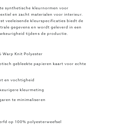
ste synthetische kleurnormen voor
xtiel en zacht materialen voor interieur.
 veeleisende kleurspecificaties biedt de
trale gegevens en wordt geleverd in een
keurigheid tijdens de productie.
 Warp Knit Polyester
ptisch gebleekte papieren kaart voor echte
ht en vochtigheid
keurigere kleurmeting
garen te minimaliseren
verfd op 100% polyesterweefsel