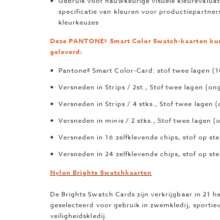
Gebruik voor nauwkeurige visuele kleurevaluat
specificatie van kleuren voor productiepartne
kleurkeuzes
Deze PANTONE® Smart Color Swatch-kaarten kun
geleverd:
Pantone® Smart Color-Card: stof twee lagen (1
Versneden in Strips / 2st., Stof twee lagen (on
Versneden in Strips / 4 stks., Stof twee lagen 
Versneden in minis / 2 stks., Stof twee lagen (
Versneden in 16 zelfklevende chips, stof op st
Versneden in 24 zelfklevende chips, stof op st
Nylon Brights Swatchkaarten
De Brights Swatch Cards zijn verkrijgbaar in 21 h
geselecteerd voor gebruik in zwemkledij, sportiev
veiligheidskledij.