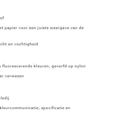
of
kt papier voor een juiste weergave van de
icht en vochtigheid
en fluorescerende kleuren, geverfd op nylon
er verwezen
ledij
kleurcommunicatie, specificatie en