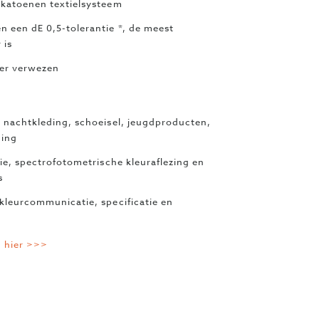
katoenen textielsysteem
 een dE 0,5-tolerantie *, de meest
 is
er verwezen
 nachtkleding, schoeisel, jeugdproducten,
ding
ie, spectrofotometrische kleuraflezing en
s
kleurcommunicatie, specificatie en
n hier >>>