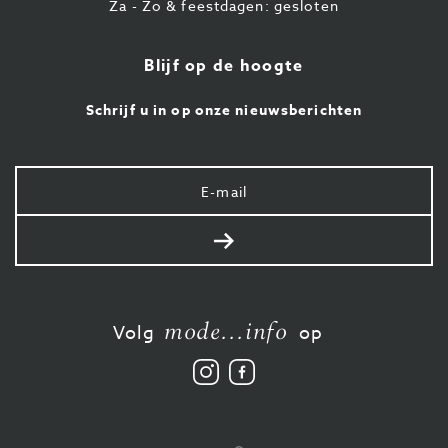
Za - Zo & feestdagen: gesloten
Blijf op de hoogte
Schrijf u in op onze nieuwsberichten
Uw
e-
mail
Verstuur
mode...info
Volg
op
Volg
Vind
ons
ons
op
leuk
Instagram
op
Facebook