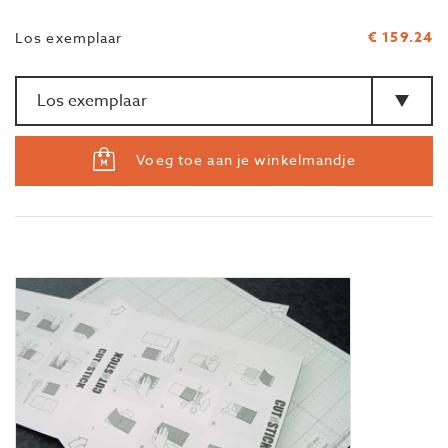
€ 159.24
Los exemplaar
Aantal
>Type
Voeg toe aan je winkelmandje