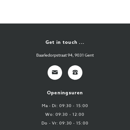
Get in touch ...
Baarledorpstraat 94, 9031 Gent
E-
+32
mail
9
224
Openingsuren
43
87
Ma - Di: 09:30 - 15:00
Wo: 09:30 - 12:00
Do - Vr: 09:30 - 15:00