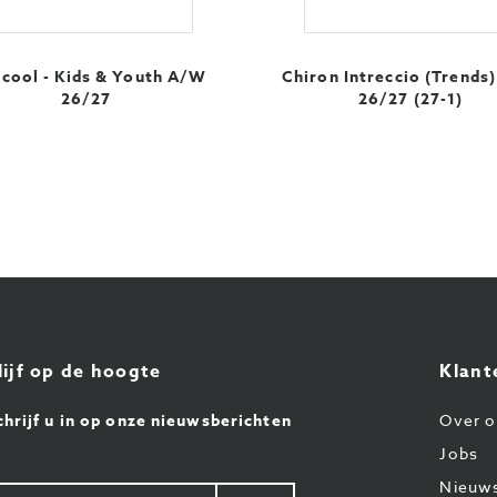
icool - Kids & Youth A/W
Chiron Intreccio (Trends
26/27
26/27 (27-1)
lijf op de hoogte
Klant
chrijf u in op onze nieuwsberichten
Over o
Jobs
Nieuw
w