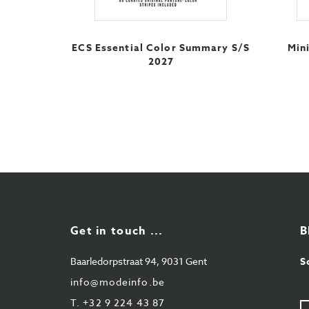
ECS Essential Color Summary S/S
Min
2027
Get in touch ...
B
Baarledorpstraat 94, 9031 Gent
S
info@modeinfo.be
T.
+32 9 224 43 87
U