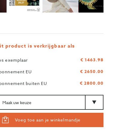
it product is verkrijgbaar als
€ 1463.98
os exemplaar
€ 2650.00
bonnement EU
€ 2800.00
bonnement buiten EU
ntal
Type
Voeg toe aan je winkelmandje