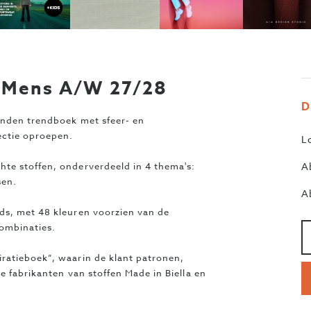
p Mens A/W 27/28
D
onden trendboek met sfeer- en
ectie oproepen.
L
te stoffen, onderverdeeld in 4 thema's:
A
sen.
A
ds, met 48 kleuren voorzien van de
Aa
>
ombinaties.
ratieboek”, waarin de klant patronen,
e fabrikanten van stoffen Made in Biella en