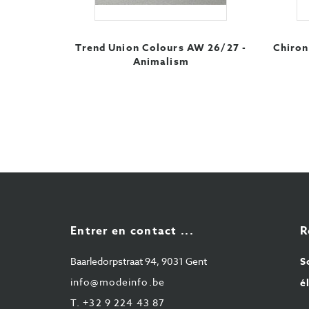
Trend Union Colours AW 26/27 -
Chiron
Animalism
Entrer en contact ...
R
Baarledorpstraat 94, 9031 Gent
S
info@modeinfo.be
é
T.
+32 9 224 43 87