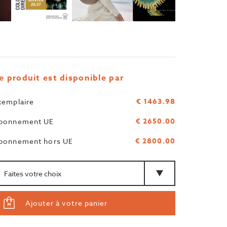
e produit est disponible par
€ 1463.98
xemplaire
€ 2650.00
bonnement UE
€ 2800.00
bonnement hors UE
antité
Type
Ajouter à votre panier