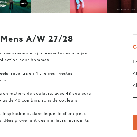
p Mens A/W 27/28
C
dances saisonnier qui présente des images
collection pour hommes.
E
éels, répartis en 4 thèmes : vestes,
A
aux.
A
 en matière de couleurs, avec 48 couleurs
Qu
>
lus de 40 combinaisons de couleurs.
inspiration », dans lequel le client peut
es idées provenant des meilleurs fabricants