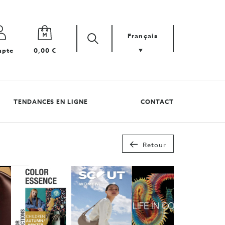
Français
Zoek
Cherchez
pte
0,00 €
votre
produit
TENDANCES EN LIGNE
CONTACT
Retour