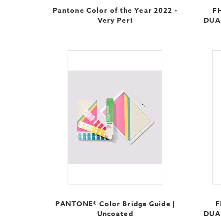
Pantone Color of the Year 2022 -
F
Very Peri
DUA
PANTONE® Color Bridge Guide |
F
Uncoated
DUA