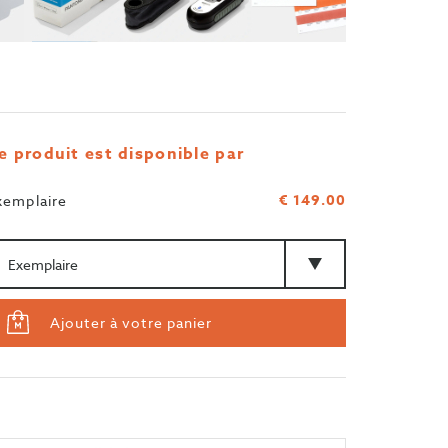
e produit est disponible par
€ 149.00
xemplaire
antité
Type
Ajouter à votre panier