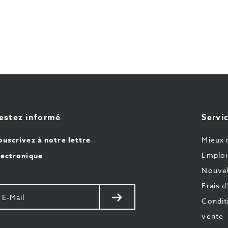
estez informé
Servic
ouscrivez à notre lettre
Mieux 
Emploi
lectronique
Nouvel
Frais d
otre
Envoyer
Condit
il
vente