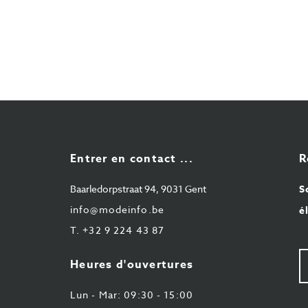
Entrer en contact ...
R
Baarledorpstraat 94, 9031 Gent
S
info@modeinfo.be
é
T.
+32 9 224 43 87
V
Heures d'ouvertures
e-
ma
Lun - Mar: 09:30 - 15:00