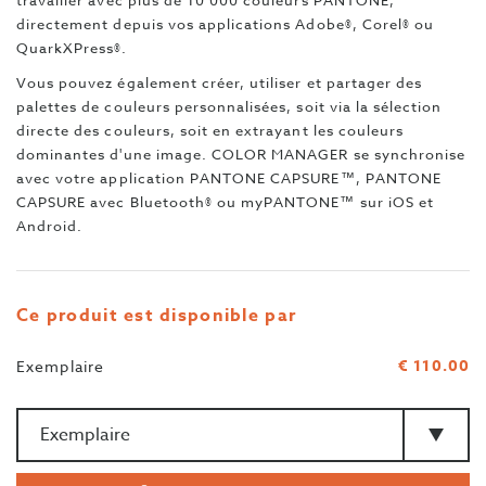
travailler avec plus de 10 000 couleurs PANTONE,
directement depuis vos applications Adobe®, Corel® ou
QuarkXPress®.
Vous pouvez également créer, utiliser et partager des
palettes de couleurs personnalisées, soit via la sélection
directe des couleurs, soit en extrayant les couleurs
dominantes d'une image. COLOR MANAGER se synchronise
avec votre application PANTONE CAPSURE™, PANTONE
CAPSURE avec Bluetooth® ou myPANTONE™ sur iOS et
Android.
Ce produit est disponible par
€ 110.00
Exemplaire
Quantité
>Type