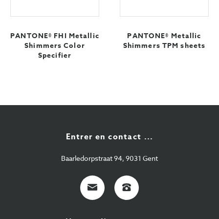
PANTONE® FHI Metallic
PANTONE® Metallic
Shimmers Color
Shimmers TPM sheets
Specifier
Entrer en contact ...
Baarledorpstraat 94, 9031 Gent
E-
+32
Mail
9
224