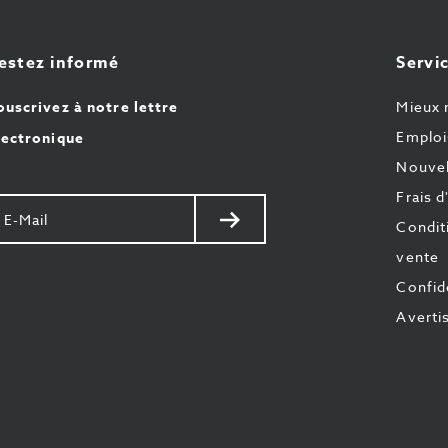
estez informé
Servic
ouscrivez à notre lettre
Mieux 
Emploi
lectronique
Nouvel
Frais d
otre
Envoyer
Condit
il
vente
Confide
Averti
z-