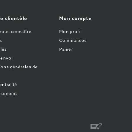
e clientèle
Mon compte
nous connaître
Mon profil
s
Commandes
les
Panier
'envoi
ions générales de
ntialité
ssement
Virement