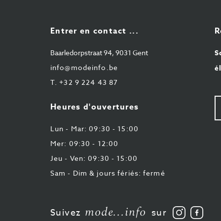
Entrer en contact ...
R
Baarledorpstraat 94, 9031 Gent
S
info@modeinfo.be
é
T.
+32 9 224 43 87
V
Heures d'ouvertures
e-
ma
Lun - Mar: 09:30 - 15:00
Mer: 09:30 - 12:00
Jeu - Ven: 09:30 - 15:00
Sam - Dim & jours fériés: fermé
mode...info
Suivez
Aime
Suivez
sur
nous
nous