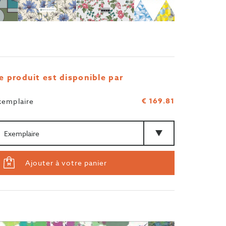
e produit est disponible par
€ 169.81
xemplaire
antité
Type
Ajouter à votre panier