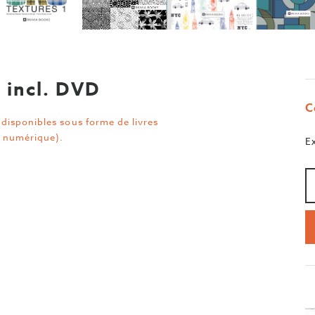
 incl. DVD
C
disponibles sous forme de livres
 numérique).
E
Qu
>