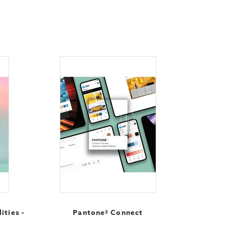
ties -
Pantone® Connect