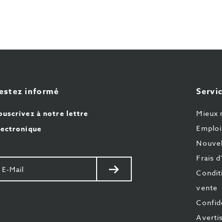
estez informé
Servic
ouscrivez à notre lettre
Mieux 
Emploi
lectronique
Nouvel
Frais d
otre
Envoyer
Condit
il
vente
Confide
Averti