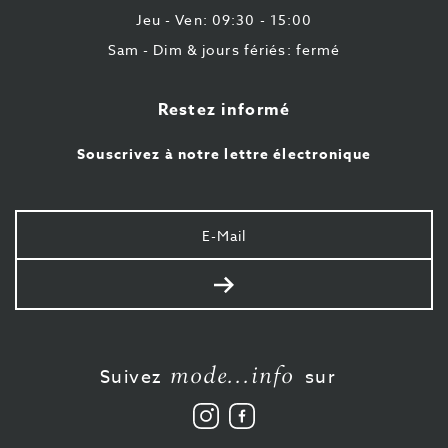
Jeu - Ven: 09:30 - 15:00
Sam - Dim & jours fériés: fermé
Restez informé
Souscrivez à notre lettre électronique
Votre
e-
mail
Envoyer
mode...info
Suivez
sur
Suivez
Aimez-
nous
nous