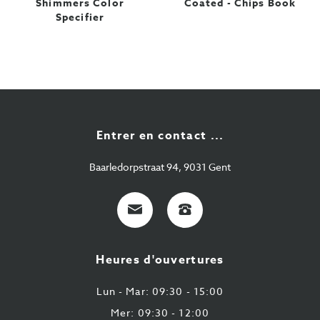
Shimmers Color
Coated - Chips Book
Specifier
Entrer en contact ...
Baarledorpstraat 94, 9031 Gent
E-
+32
Mail
9
224
Heures d'ouvertures
43
87
Lun - Mar: 09:30 - 15:00
Mer: 09:30 - 12:00