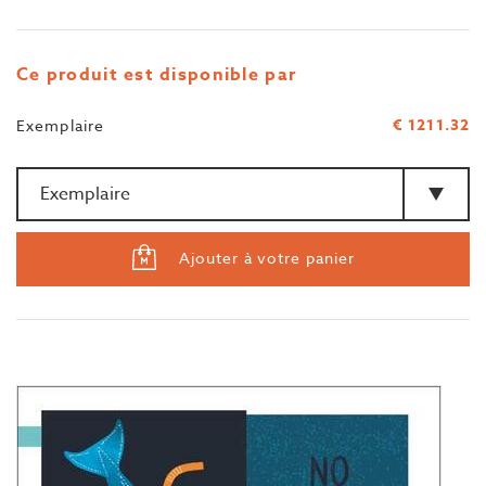
Ce produit est disponible par
€ 1211.32
Exemplaire
Quantité
>Type
Ajouter à votre panier