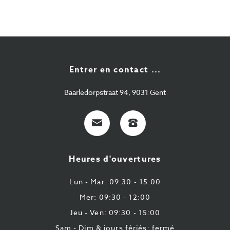
Entrer en contact ...
Baarledorpstraat 94, 9031 Gent
E-
+32
Mail
9
224
Heures d'ouvertures
43
87
Lun - Mar: 09:30 - 15:00
Mer: 09:30 - 12:00
Jeu - Ven: 09:30 - 15:00
Sam - Dim & jours fériés: fermé