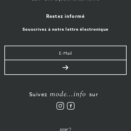
Restez informé
Souscrivez à notre lettre électronique
Votre
e-
mail
Envoyer
mode...info
Suivez
sur
Suivez
Aimez-
nous
nous
sur
sur
Instagram
Facebook
Virement