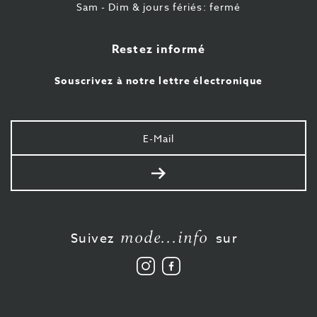
Sam - Dim & jours fériés: fermé
Restez informé
Souscrivez à notre lettre électronique
Votre
e-
mail
Envoyer
mode...info
Suivez
sur
Suivez
Aimez-
nous
nous
sur
sur
Instagram
Facebook