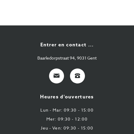
Entrer en contact ...
Baarledorpstraat 94, 9031 Gent
E-
+32
Mail
9
224
Heures d'ouvertures
43
87
Lun - Mar: 09:30 - 15:00
Mer: 09:30 - 12:00
Jeu - Ven: 09:30 - 15:00