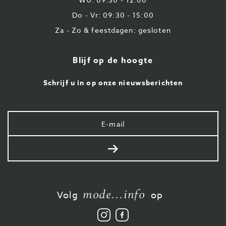
Do - Vr: 09:30 - 15:00
Za - Zo & feestdagen: gesloten
Blijf op de hoogte
Schrijf u in op onze nieuwsberichten
Uw
e-
mail
Verstuur
mode...info
Volg
op
Volg
Vind
ons
ons