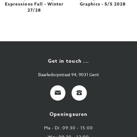
Expressions Fall - Winter
Graphics - S/S 2028
27/28
Get in touch ...
Baarledorpstraat 94, 9031 Gent
E-
+32
mail
9
224
Openingsuren
43
87
Ma - Di: 09:30 - 15:00
Wo: 09:30 - 12:00