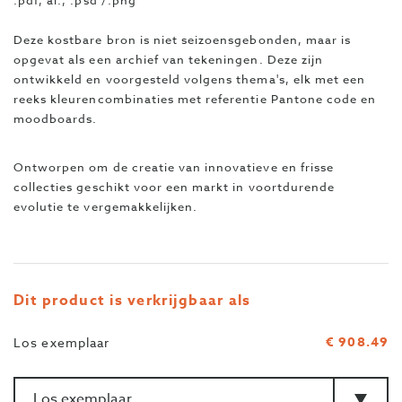
.pdf, ai., .psd /.png
Deze kostbare bron is niet seizoensgebonden, maar is
opgevat als een archief van tekeningen. Deze zijn
ontwikkeld en voorgesteld volgens thema's, elk met een
reeks kleurencombinaties met referentie Pantone code en
moodboards.
Ontworpen om de creatie van innovatieve en frisse
collecties geschikt voor een markt in voortdurende
evolutie te vergemakkelijken.
Dit product is verkrijgbaar als
€ 908.49
Los exemplaar
Aantal
>Type