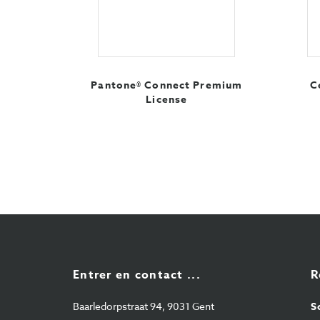
Pantone® Connect Premium
C
License
Entrer en contact ...
R
Baarledorpstraat 94, 9031 Gent
S