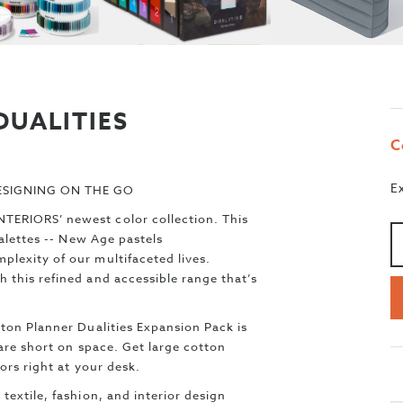
DUALITIES
C
E
ESIGNING ON THE GO
Qu
>
TERIORS’ newest color collection. This
palettes -- New Age pastels
lexity of our multifaceted lives.
 this refined and accessible range that’s
tton Planner Dualities Expansion Pack is
 are short on space. Get large cotton
lors right at your desk.
textile, fashion, and interior design