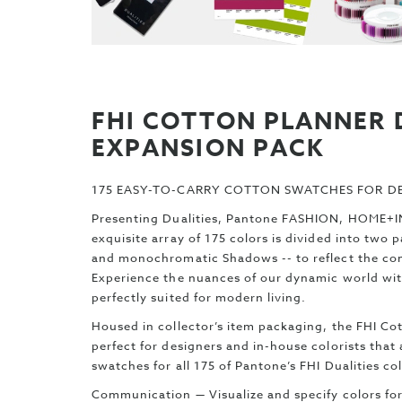
FHI COTTON PLANNER 
EXPANSION PACK
175 EASY-TO-CARRY COTTON SWATCHES FOR D
Presenting Dualities, Pantone FASHION, HOME+IN
exquisite array of 175 colors is divided into two 
and monochromatic Shadows -- to reflect the comp
Experience the nuances of our dynamic world with
perfectly suited for modern living.
Housed in collector’s item packaging, the FHI Co
perfect for designers and in-house colorists that
swatches for all 175 of Pantone’s FHI Dualities co
Communication — Visualize and specify colors for 