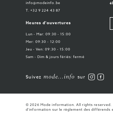
info@modeinfo.be
é
T.
+32 9 224 43 87
V
Heures d'ouvertures
e-
ma
Lun - Mar: 09:30 - 15:00
Mer: 09:30 - 12:00
Jeu - Ven: 09:30 - 15:00
Sam - Dim & jours fériés: fermé
mode...info
Suivez
Aime
Suivez
sur
nous
nous
sur
sur
Instagra
Face
© 2026 Mode information. All rights reserved.
d'information sur le règlement des différends e