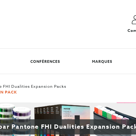
Com
CONFÉRENCES
MARQUES
 FHI Dualities Expansion Packs
ON PACK
 par Pantone FHI Dualities Expansion Pac