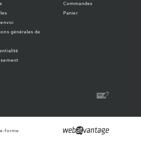
s
Commandes
les
Panier
'envoi
ions générales de
ntialité
ssement
Virement
te-forme