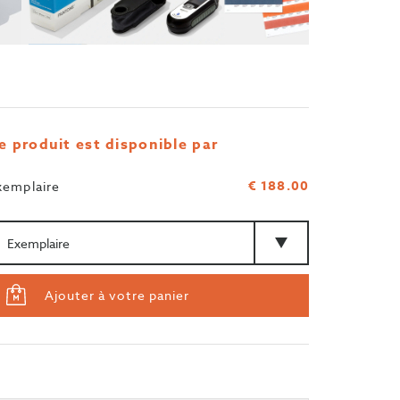
e produit est disponible par
€ 188.00
xemplaire
antité
Type
Ajouter à votre panier