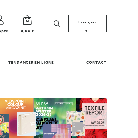
Français
Zoek
Cherchez
pte
0,00 €
votre
produit
TENDANCES EN LIGNE
CONTACT