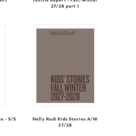
port
Textile Report - Fall/Winter
27/28 part 1
ce - S/S
Nelly Rodi Kids Stories A/W
27/28