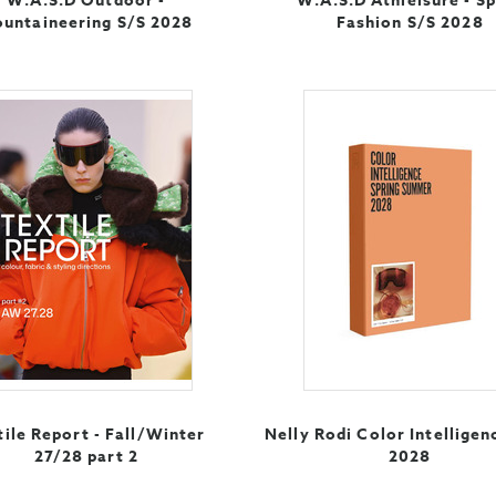
W.A.S.D Outdoor -
W.A.S.D Athleisure - S
untaineering S/S 2028
Fashion S/S 2028
tile Report - Fall/Winter
Nelly Rodi Color Intelligen
27/28 part 2
2028