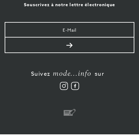
Souscrivez à notre lettre électronique
Votre
e-
mail
Envoyer
mode...info
Suivez
sur
Suivez
Aimez-
nous
nous
sur
sur
Instagram
Facebook
Virement