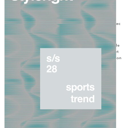
- Dessins vectoriels professionnels pour toutes les
propositions de design
- Fichiers numériques modifiables inclus (EPS et PDF) avec
accès en ligne
Ce rapport de prévision des tendances est un outil
essentiel pour les créateurs de mode, les développeurs de
produits et les équipes créatives en quête d'inspiration et
d'orientation stratégique sur le marché en pleine évolution
du sport et du style de vie.