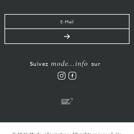
Votre
e-
mail
Envoyer
mode...info
Suivez
sur
Suivez
Aimez-
nous
nous
sur
sur
Instagram
Facebook
Virement