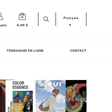
Français
Zoek
Cherchez
pte
0,00 €
votre
produit
TENDANCES EN LIGNE
CONTACT