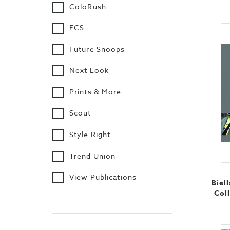
ColoRush
ECS
Future Snoops
Next Look
Prints & More
Scout
Style Right
Trend Union
View Publications
Biel
Col