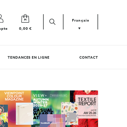
Français
Zoek
Cherchez
pte
0,00 €
votre
produit
TENDANCES EN LIGNE
CONTACT