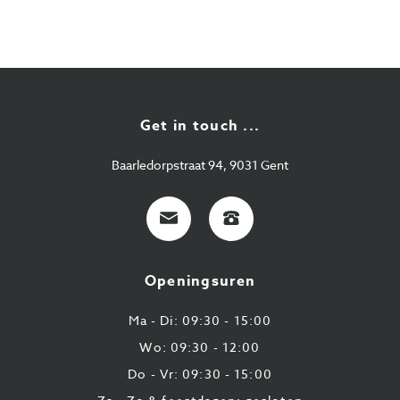
Get in touch ...
Baarledorpstraat 94, 9031 Gent
E-
+32
mail
9
224
Openingsuren
43
87
Ma - Di: 09:30 - 15:00
Wo: 09:30 - 12:00
Do - Vr: 09:30 - 15:00