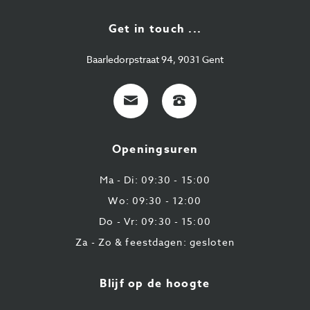
Get in touch ...
Baarledorpstraat 94, 9031 Gent
E-
+32
mail
9
224
Openingsuren
43
87
Ma - Di: 09:30 - 15:00
Wo: 09:30 - 12:00
Do - Vr: 09:30 - 15:00
Za - Zo & feestdagen: gesloten
Blijf op de hoogte