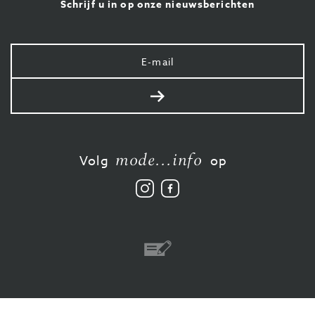
Schrijf u in op onze nieuwsberichten
Uw
e-
mail
Verstuur
mode...info
Volg
op
Volg
Vind
ons
ons
op
leuk
Instagram
op
Facebook
Overschrijving