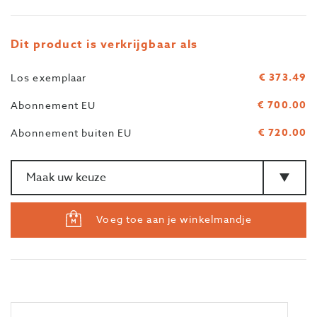
Dit product is verkrijgbaar als
€ 373.49
Los exemplaar
€ 700.00
Abonnement EU
€ 720.00
Abonnement buiten EU
Aantal
>Type
Voeg toe aan je winkelmandje