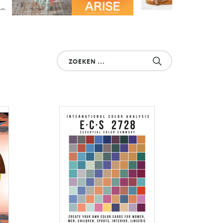
Zoek
uw
product