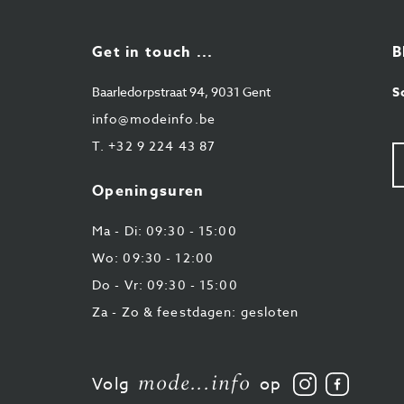
Get in touch ...
B
Baarledorpstraat 94, 9031 Gent
S
info@modeinfo.be
T.
+32 9 224 43 87
U
e-
ma
Openingsuren
Ma - Di: 09:30 - 15:00
Wo: 09:30 - 12:00
Do - Vr: 09:30 - 15:00
Za - Zo & feestdagen: gesloten
mode...info
Volg
Vind
Volg
op
ons
ons