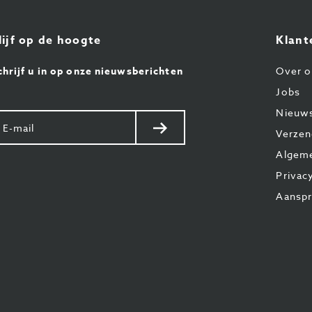
lijf op de hoogte
Klant
chrijf u in op onze nieuwsberichten
Over o
Jobs
Nieuw
w
Verstuur
Verzen
il
Algem
Privac
Aanspr