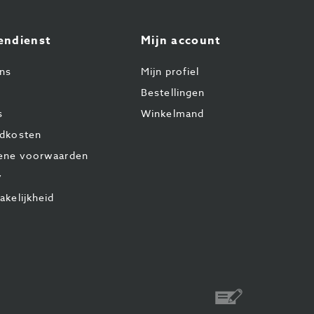
endienst
Mijn account
ns
Mijn profiel
Bestellingen
s
Winkelmand
dkosten
ene voorwaarden
y
akelijkheid
Overschrijvin