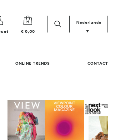
Nederlands
Zoek
Zoek
ount
€ 0,00
uw
product
ONLINE TRENDS
CONTACT