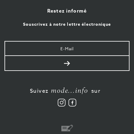
Restez informé
Souscrivez à notre lettre électronique
Votre
e-
mail
Envoyer
mode...info
Suivez
sur
Suivez
Aimez-
nous
nous
sur
sur
Instagram
Facebook
Virement