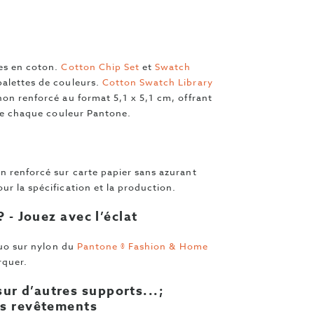
les en coton.
Cotton Chip Set
et
Swatch
palettes de couleurs.
Cotton Swatch Library
non renforcé au format 5,1 x 5,1 cm, offrant
e de chaque couleur Pantone.
n renforcé sur carte papier sans azurant
ur la spécification et la production.
? - Jouez avec l’éclat
fluo sur nylon du
Pantone ® Fashion & Home
rquer.
ur d’autres supports...;
es revêtements